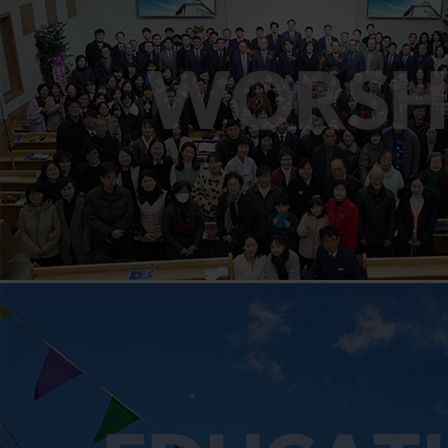
팝업닫기 X