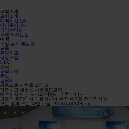
교회소개
교회소개
예배시간 안내
담임목사 소개
섬기는이들
교회 오시는길
예배
주일 낮 예배설교
교육
주일학교
목장모임
S.F.C
소식
교회소식
주보
갤러리
복음으로 사람을 살리고
가르치고 세우는
서부경향교회
예수께서 모든 도시와 마을에 두루 다니사
그들의 회당에서 가르치시며 천국 복음을 전파하시며
모든 병과 모든 약한 것을 고치시니라(마9:35)